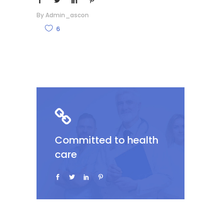
By
Admin_ascon
6
Committed to health
care