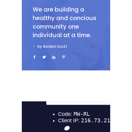
We are building a
healthy and concious
community one
individual at a time.
by Gordon Scott