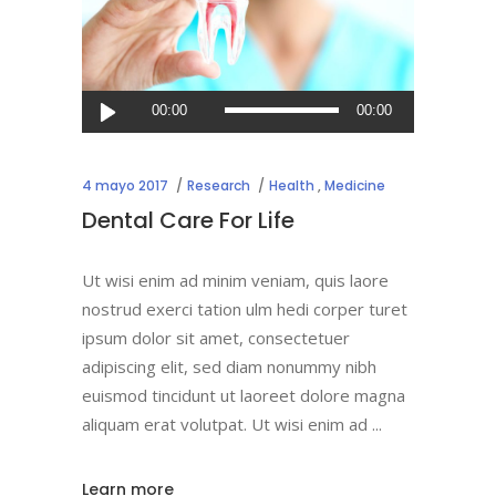
Reproductor
00:00
00:00
de
audio
4 mayo 2017
Research
Health
,
Medicine
Dental Care For Life
Ut wisi enim ad minim veniam, quis laore
nostrud exerci tation ulm hedi corper turet
ipsum dolor sit amet, consectetuer
adipiscing elit, sed diam nonummy nibh
euismod tincidunt ut laoreet dolore magna
aliquam erat volutpat. Ut wisi enim ad
Learn more