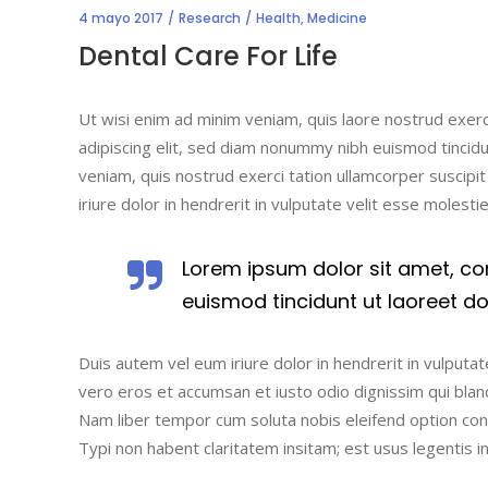
4 mayo 2017
Research
Health
,
Medicine
Dental Care For Life
Ut wisi enim ad minim veniam, quis laore nostrud exerc
adipiscing elit, sed diam nonummy nibh euismod tincidu
veniam, quis nostrud exerci tation ullamcorper suscipi
iriure dolor in hendrerit in vulputate velit esse molesti
Lorem ipsum dolor sit amet, co
euismod tincidunt ut laoreet d
Duis autem vel eum iriure dolor in hendrerit in vulputate
vero eros et accumsan et iusto odio dignissim qui blandi
Nam liber tempor cum soluta nobis eleifend option co
Typi non habent claritatem insitam; est usus legentis i