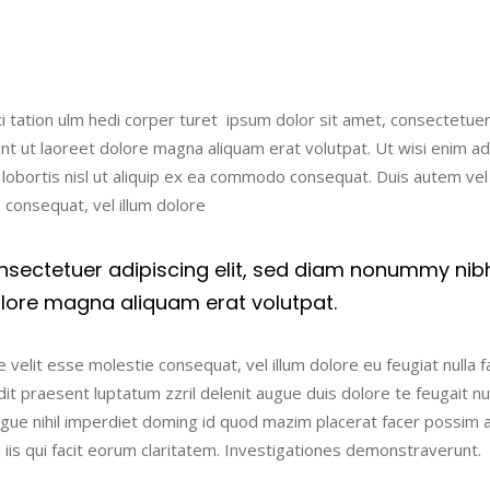
i tation ulm hedi corper turet ipsum dolor sit amet, consectetue
nt ut laoreet dolore magna aliquam erat volutpat. Ut wisi enim a
t lobortis nisl ut aliquip ex ea commodo consequat. Duis autem ve
e consequat, vel illum dolore
nsectetuer adipiscing elit, sed diam nonummy nib
olore magna aliquam erat volutpat.
 velit esse molestie consequat, vel illum dolore eu feugiat nulla fac
t praesent luptatum zzril delenit augue duis dolore te feugait nulla
ngue nihil imperdiet doming id quod mazim placerat facer possim 
n iis qui facit eorum claritatem. Investigationes demonstraverunt.