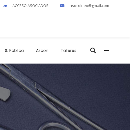
ACCESO ASOCIADOS
asocolneo@gmail.com
S. Pública
Ascon
Talleres