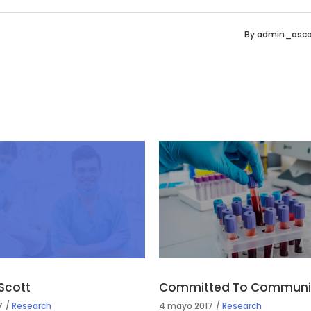
By
admin_asc
Scott
Committed To Communit
7
Research
4 mayo 2017
Research