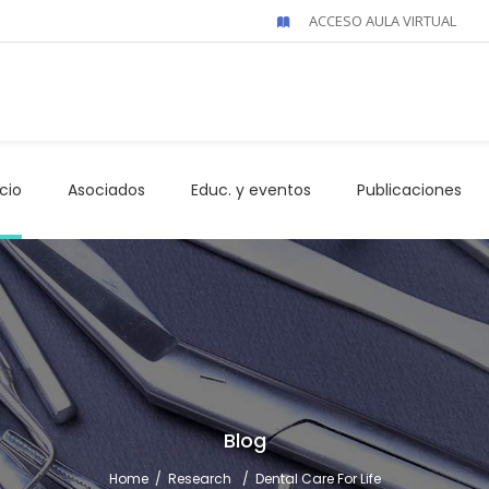
ACCESO AULA VIRTUAL
icio
Asociados
Educ. y eventos
Publicaciones
Blog
Home
/
Research
/
Dental Care For Life