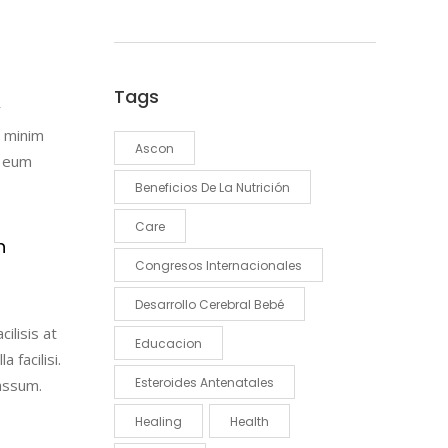
de
flecha
arriba/abajo
Tags
para
r
aumentar
d minim
o
Ascon
l eum
disminuir
Beneficios De La Nutrición
el
volumen.
Care
h
Congresos Internacionales
Desarrollo Cerebral Bebé
ilisis at
Educacion
 facilisi.
Esteroides Antenatales
assum.
Healing
Health