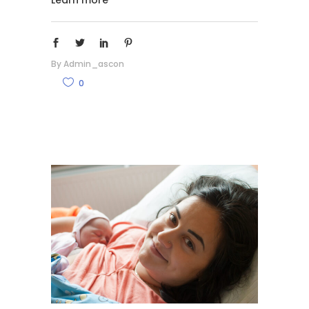
Learn more
By
Admin_ascon
0