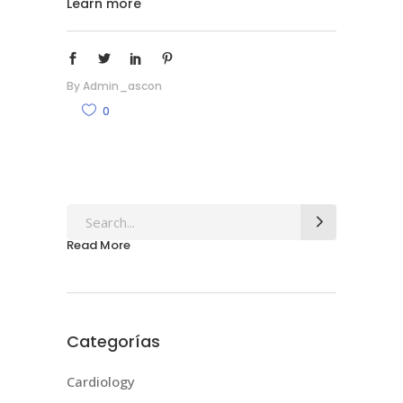
Learn more
By
Admin_ascon
0
Search
for:
Read More
Categorías
Cardiology