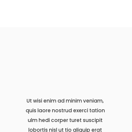
inim veniam,
Ut wisi enim ad minim veniam,
U
exerci tation
quis laore nostrud exerci tation
q
ret suscipit
ulm hedi corper turet suscipit
 aliquip erat
lobortis nisl ut tio aliquip erat