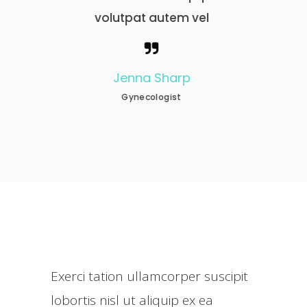
em vel
volutpat autem vel
arp
Nathan Becker
st
Neurologist
Exerci tation ullamcorper suscipit
lobortis nisl ut aliquip ex ea