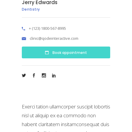
Jerry Edwards
Dentistry
+ (123) 1800-567-8995
clinic@qodeinteractive.com
Book appointment
Exerci tation ullamcorper suscipit lobortis
nisl ut aliquip ex ea commodo non
habent claritatem insitamconsequat duis