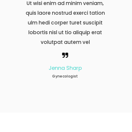
minim veniam,
Ut wisi enim ad minim veniam,
d exerci tation
quis laore nostrud exerci tation
turet suscipit
ulm hedi corper turet suscipit
io aliquip erat
lobortis nisl ut tio aliquip erat
utem vel
volutpat autem vel
Sharp
Nathan Becker
ogist
Neurologist