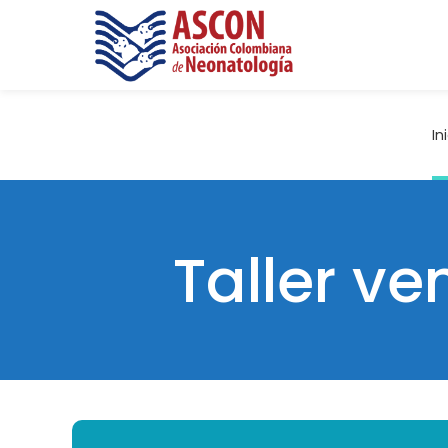
In
Taller v