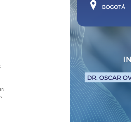
s
CIN
s