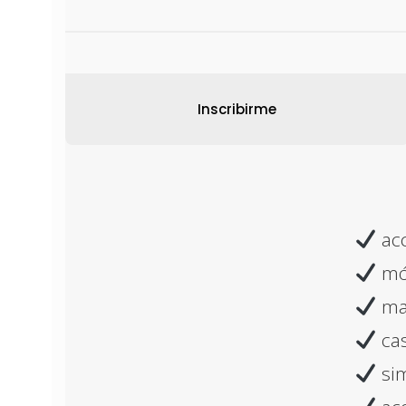
Inscribirme
acc
mó
mat
cas
sim