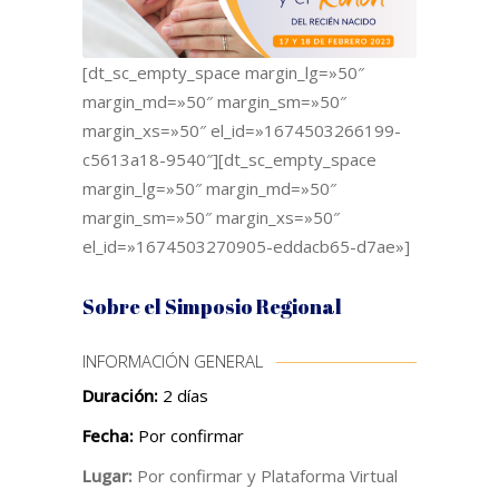
[dt_sc_empty_space margin_lg=»50″
margin_md=»50″ margin_sm=»50″
margin_xs=»50″ el_id=»1674503266199-
c5613a18-9540″][dt_sc_empty_space
margin_lg=»50″ margin_md=»50″
margin_sm=»50″ margin_xs=»50″
el_id=»1674503270905-eddacb65-d7ae»]
Sobre el Simposio Regional
INFORMACIÓN GENERAL
Duración:
2 días
Fecha:
Por confirmar
Lugar:
Por confirmar y Plataforma Virtual