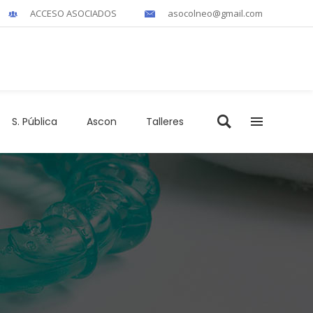
ACCESO ASOCIADOS
asocolneo@gmail.com
S. Pública
Ascon
Talleres