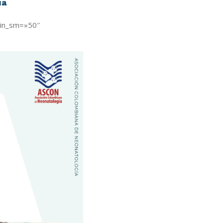
ía
gin_sm=»50″