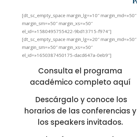
P
[dt_sc_empty_space margin_lg=»10″ margin_md=»50″
margin_sm=»50″ margin_xs=»50″
el_id=»1580495755422-9bd13715-f974″]
[dt_sc_empty_space margin_lg=»20″ margin_md=»50″
margin_sm=»50″ margin_xs=»50″
el_id=»1650387450175-dacd647a-0eb9″]
Consulta el programa
académico completo aquí
Descárgalo y conoce los
horarios de las conferencias y
los speakers invitados.