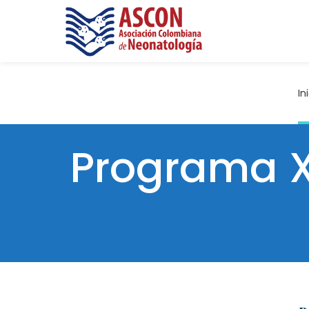
In
Programa X