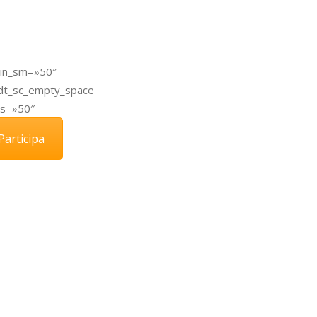
gin_sm=»50″
dt_sc_empty_space
xs=»50″
Participa