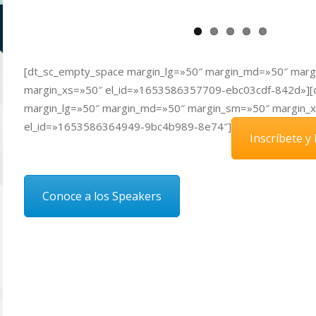
[dt_sc_empty_space margin_lg=»50″ margin_md=»50″ mar
margin_xs=»50″ el_id=»1653586357709-ebc03cdf-842d»][
margin_lg=»50″ margin_md=»50″ margin_sm=»50″ margin_
el_id=»1653586364949-9bc4b989-8e74″]
Inscríbete y 
Conoce a los Speakers