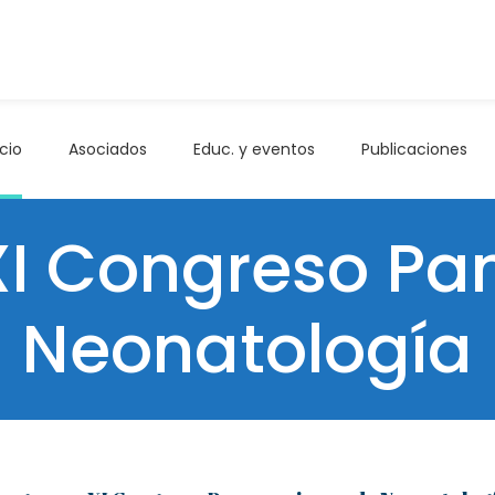
icio
Asociados
Educ. y eventos
Publicaciones
I Congreso P
Neonatología