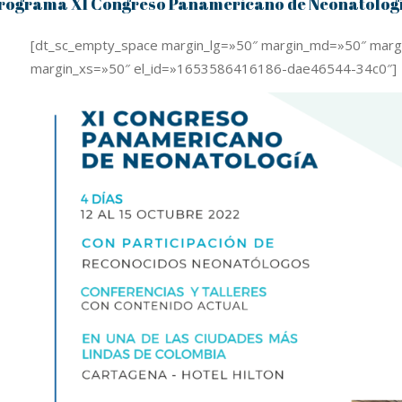
rograma XI Congreso Panamericano de Neonatolog
[dt_sc_empty_space margin_lg=»50″ margin_md=»50″ mar
margin_xs=»50″ el_id=»1653586416186-dae46544-34c0″]