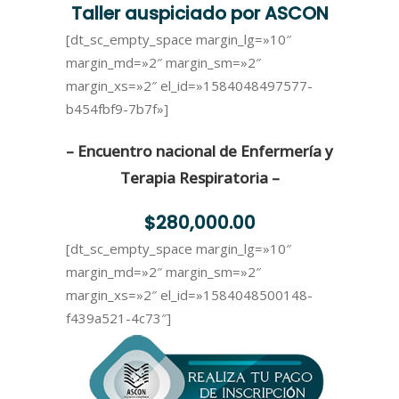
Taller auspiciado por ASCON
[dt_sc_empty_space margin_lg=»10″
margin_md=»2″ margin_sm=»2″
margin_xs=»2″ el_id=»1584048497577-
b454fbf9-7b7f»]
– Encuentro nacional de Enfermería y
Terapia Respiratoria –
$280,000.00
[dt_sc_empty_space margin_lg=»10″
margin_md=»2″ margin_sm=»2″
margin_xs=»2″ el_id=»1584048500148-
f439a521-4c73″]