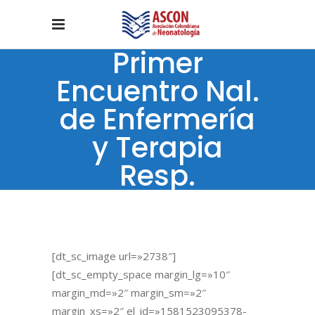
Primer
Encuentro Nal.
de Enfermería
y Terapia
Resp.
[dt_sc_image url=»2738″]
[dt_sc_empty_space margin_lg=»10″
margin_md=»2″ margin_sm=»2″
margin_xs=»2″ el_id=»1581523095378-