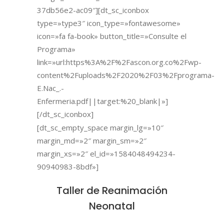
37db56e2-ac09″][dt_sc_iconbox
type=»type3″ icon_type=»fontawesome»
icon=»fa fa-book» button_title=»Consulte el
Programa»
link=»url:https%3A%2F%2Fascon.org.co%2Fwp-
content%2Fuploads%2F2020%2F03%2Fprograma-
E.Nac_.-
Enfermeria.pdf||target:%20_blank|»]
[/dt_sc_iconbox]
[dt_sc_empty_space margin_lg=»10″
margin_md=»2″ margin_sm=»2″
margin_xs=»2″ el_id=»1584048494234-
90940983-8bdf»]
Taller de Reanimación
Neonatal