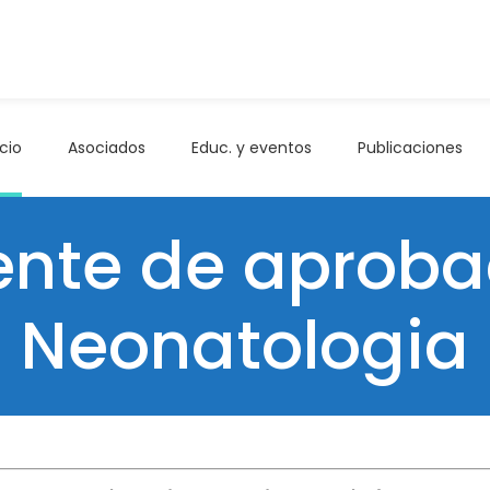
icio
Asociados
Educ. y eventos
Publicaciones
nte de aprobac
Neonatologia