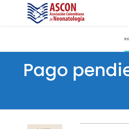
In
Pago pendie