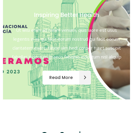
Inspiring Better Health
Ut wisi enim ad minim veniam, quis laore est usus
legentis in iis qui facit eorum nostrud qui facit eorum
claritatem exerci tation ulm hedi corper turet suscipit
fabellas indoctum graeco fabellas indoctum nisl aliquip
Read More