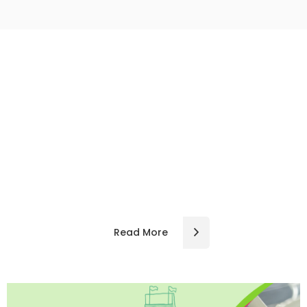
A Devotion to Healing
Ut wisi enim ad minim veniam, quis laore est usus
legentis in iis qui facit eorum nostrud qui facit eorum
claritatem exerci tation ulm hedi corper turet suscipit
fabellas indoctum graeco fabellas indoctum nisl aliquip
Read More