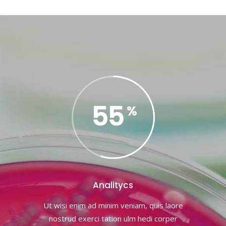
55
Analitycs
Ut wisi enim ad minim veniam, quis laore
nostrud exerci tation ulm hedi corper