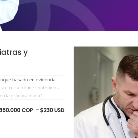
iatras y
foque basado en evidencia,
Este curso reúne contenidos
 la práctica diaria.)
850.000 COP – $230 USD