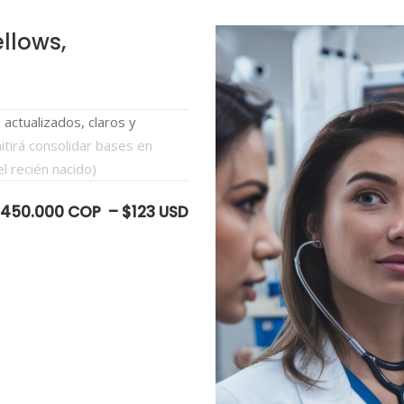
llows,
actualizados, claros y
itirá consolidar bases en
el recién nacido)
450.000 COP – $123 USD