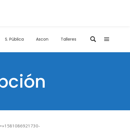
S. Pública
Ascon
Talleres
ipción
id=»1581086921730-