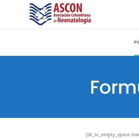
In
Formu
[dt_sc_empty_space ma