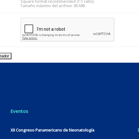
Square format recommended (1:1 ratio).
Tamaño máximo del archivo: 80 MB.
Eventos
XII Congreso Panamericano de Neonatología