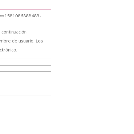
id=»1581086888483-
bre de usuario. Los
ctrónico.