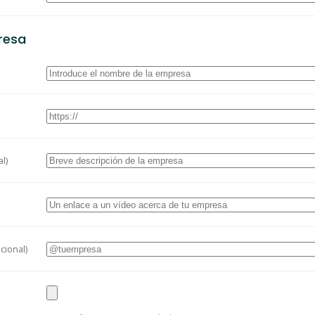
resa
l)
cional)