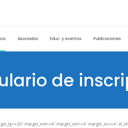
icio
Asociados
Educ. y eventos
Publicaciones
lario de inscr
rgin_lg=»20″ margin_md=»4″ margin_sm=»4″ margin_xs=»4″ el_