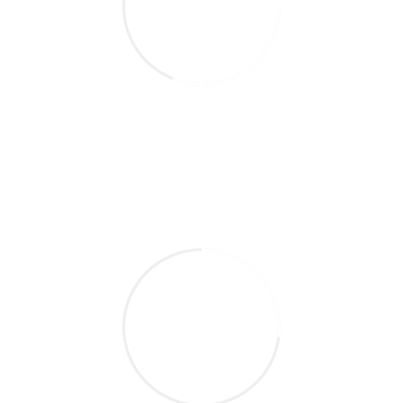
56
Analitycs
Nam liber tempor cum soluta nobis eleifend
option congue nihil imper per tempor dom
27