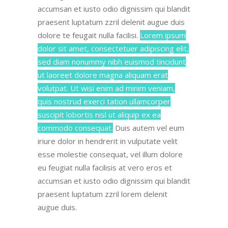
accumsan et iusto odio dignissim
qui blandit
praesent luptatum zzril delenit augue duis
dolore te feugait nulla facilisi.
Lorem ipsum
dolor sit amet, consectetuer adipiscing elit,
sed diam nonummy nibh euismod tincidunt
ut laoreet dolore magna aliquam erat
volutpat. Ut wisi enim ad minim veniam,
quis nostrud exerci tation ullamcorper
suscipit lobortis nisl ut aliquip ex ea
commodo consequat.
Duis autem vel eum
iriure dolor in hendrerit in vulputate velit
esse molestie consequat, vel
illum dolore
eu feugiat nulla facilisis at vero eros et
accumsan et iusto odio dignissim
qui blandit
praesent luptatum zzril lorem delenit
augue duis.