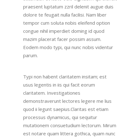
praesent luptatum zzril delenit augue duis
dolore te feugait nulla facilisi. Nam liber
tempor cum soluta nobis eleifend option
congue nihil imperdiet doming id quod
mazim placerat facer possim assum.
Eodem modo typi, qui nunc nobis videntur
parum.
Typi non habent claritatem insitam; est
usus legentis in iis qui facit eorum
claritatem.
Investigationes
demonstraverunt lectores legere me lius
quod ii legunt saepius.
Claritas est etiam
processus dynamicus, qui sequitur
mutationem consuetudium lectorum. Mirum
est notare quam littera gothica, quam nunc