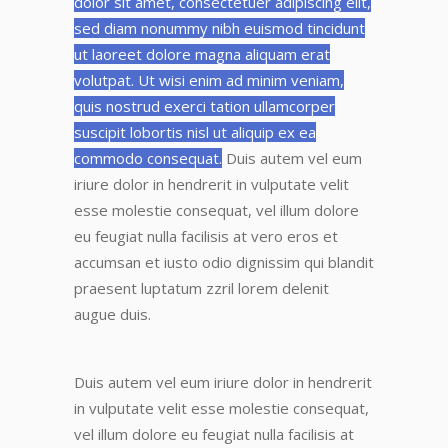
dolor sit amet, consectetuer adipiscing elit,
sed diam nonummy nibh euismod tincidunt
ut laoreet dolore magna aliquam erat
volutpat. Ut wisi enim ad minim veniam,
quis nostrud exerci tation ullamcorper
suscipit lobortis nisl ut aliquip ex ea
commodo consequat.
Duis autem vel eum
iriure dolor in hendrerit in vulputate velit
esse molestie consequat, vel
illum dolore
eu feugiat nulla facilisis at vero eros et
accumsan et iusto odio dignissim
qui blandit
praesent luptatum zzril lorem delenit
augue duis.
Duis autem vel eum iriure dolor in hendrerit
in vulputate velit esse molestie consequat
,
vel illum dolore eu feugiat nulla facilisis at