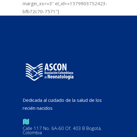
margin_xs=»3″ el_id=»1579903752423-
bfb72c70-7571″]
Dedicada al cuidado de la salud de los
recién nacidos
Calle 117 No. 6A-60 Of. 403 B Bogotá,
Colombia