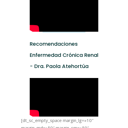
Recomendaciones
Enfermedad Crónica Renal
- Dra. Paola Atehortúa
[dt_sc_empty_space margin_lg=»10″
margin_md=»50″ margin_sm=»50″