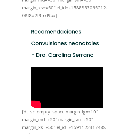
margin_xs=»50″ el_id=»1588853065212-
08f8b2f9-cd9b»]
Recomendaciones
Convulsiones neonatales
- Dra. Carolina Serrano
[dt_sc_empty_space margin_lg=»10″
margin_md=»50″ margin_sm=»50″
margin_xs=»50″ el_id=»1591122317488-