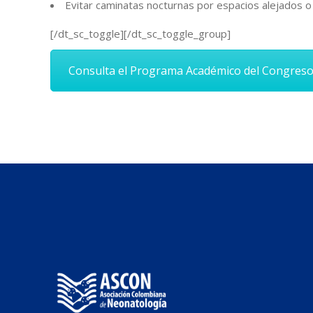
Evitar caminatas nocturnas por espacios alejados o
[/dt_sc_toggle][/dt_sc_toggle_group]
Consulta el Programa Académico del Congres