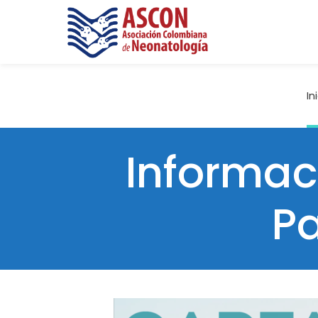
In
Informac
P