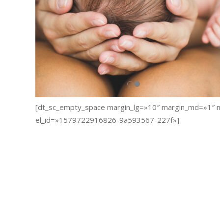
[dt_sc_empty_space margin_lg=»10″ margin_md=»1″ 
el_id=»1579722916826-9a593567-227f»]