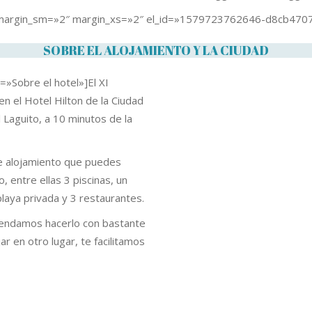
 margin_sm=»2″ margin_xs=»2″ el_id=»1579723762646-d8cb470
SOBRE EL ALOJAMIENTO Y LA CIUDAD
=»Sobre el hotel»]El XI
n el Hotel Hilton de la Ciudad
 Laguito, a 10 minutos de la
de alojamiento que puedes
, entre ellas 3 piscinas, un
playa privada y 3 restaurantes.
omendamos hacerlo con bastante
jar en otro lugar, te facilitamos