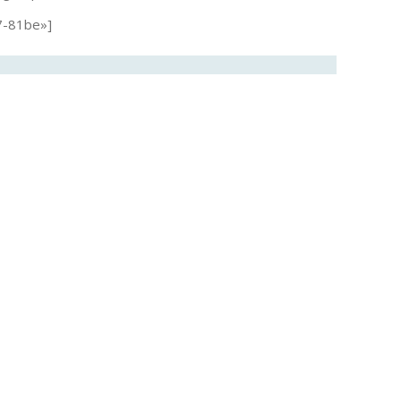
7-81be»]