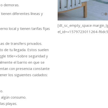
s o demoras.
tienen diferentes líneas y
[dt_sc_empty_space margin_
no local y tienen tarifas fijas
el_id=»1579723011264-f6dc
as de transfers privados.
 de tu llegada. Estos suelen
ggle title=»Sobre seguridad y
almente el barrio en que se
uentan con presencia constante
ener los siguientes cuidados:
o.
r algún consumo.
las playas.