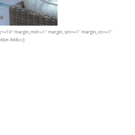
lg=»10″ margin_md=»1″ margin_sm=»1″ margin_xs=»1″
56be-868c»]