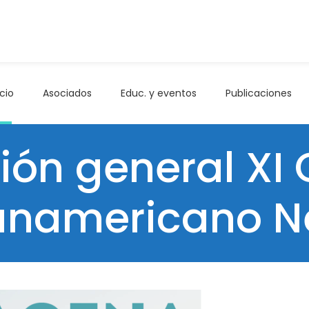
icio
Asociados
Educ. y eventos
Publicaciones
ión general XI
anamericano N