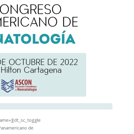
rame»][dt_sc_toggle
 Panamericano de